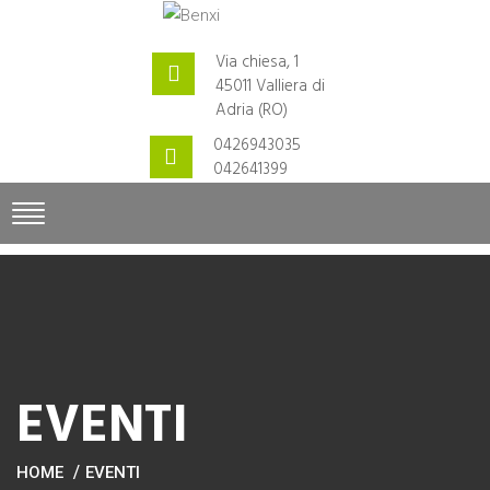
Via chiesa, 1
45011 Valliera di
Adria (RO)
0426943035
042641399
EVENTI
HOME
EVENTI